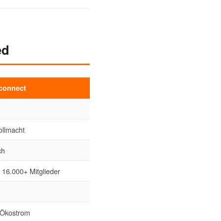
ed
 connect
ollmacht
ch
 16.000+ Mitglieder
 Ökostrom