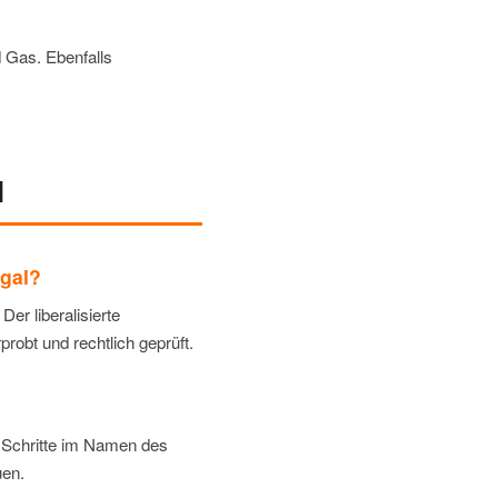
 Gas. Ebenfalls
l
egal?
er liberalisierte
probt und rechtlich geprüft.
en Schritte im Namen des
uen.