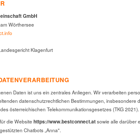
ER
meinschaft GmbH
t am Wörthersee
t.info
ndesgericht Klagenfurt
 DATENVERARBEITUNG
enen Daten ist uns ein zentrales Anliegen. Wir verarbeiten pe
eltenden datenschutzrechtlichen Bestimmungen, insbesondere d
es österreichischen Telekommunikationsgesetzes (TKG 2021).
 für die Website
sowie alle darüber 
https://www.bestconnect.at
-gestützten Chatbots „Anna".