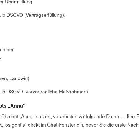
er Übermittlung
t. b DSGVO (Vertragserfüllung).
nummer
m
en, Landwirt)
lit. b DSGVO (vorvertragliche Maßnahmen).
bots „Anna"
Chatbot „Anna" nutzen, verarbeiten wir folgende Daten — Ihre Ei
K, los geht's" direkt im Chat-Fenster ein, bevor Sie die erste Na