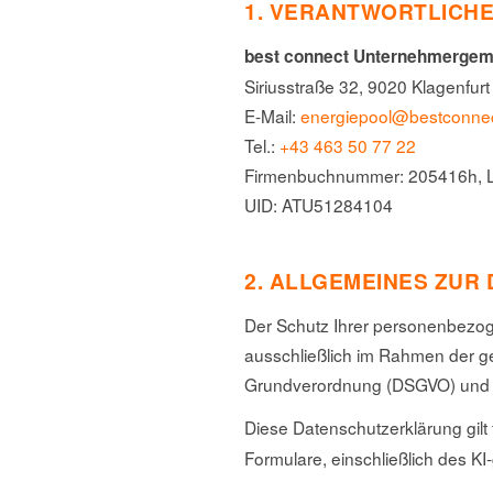
1. VERANTWORTLICH
best connect Unternehmerge
Siriusstraße 32, 9020 Klagenfur
E-Mail:
energiepool@bestconnec
Tel.:
+43 463 50 77 22
Firmenbuchnummer: 205416h, La
UID: ATU51284104
2. ALLGEMEINES ZUR
Der Schutz Ihrer personenbezog
ausschließlich im Rahmen der g
Grundverordnung (DSGVO) und d
Diese Datenschutzerklärung gilt
Formulare, einschließlich des KI