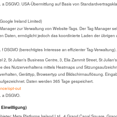
it. a DSGVO. USA-Übermittlung auf Basis von Standardvertragsklause
 Google Ireland Limited)
anager zur Verwaltung von Website-Tags. Der Tag Manager selb
n Daten, ermöglicht jedoch das koordinierte Laden der übrigen 
t. f DSGVO (berechtigtes Interesse an effizienter Tag-Verwaltung).
el 2, St Julian's Business Centre, 3, Elia Zammit Street, St Julian
se des Nutzerverhaltens mittels Heatmaps und Sitzungsaufzeic
erhalten, Gerättyp, Browsertyp und Bildschirmauflösung. Einga
 aufgezeichnet. Daten werden 365 Tage gespeichert.
ance/opt-out
it. a DSGVO.
 Einwilligung)
bieter: Meta Platforms Ireland Ltd., 4 Grand Canal Square, Grand