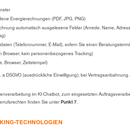
nster
adene Energierechnungen (PDF, JPG, PNG)
hnung automatisch ausgelesene Felder (Anrede, Name, Adresse, 
ag)
aten (Telefonnummer, E-Mail), sofern Sie einen Beratungstermi
im Browser, kein personenbezogenes Tracking)
, Browser, Zeitstempel)
t. a DSGVO (ausdrückliche Einwilligung); bei Vertragsanbahnung zus
atenverarbeitung im KI-Chatbot, zum eingesetzten Auftragsverarbeit
errufsrechten finden Sie unter
.
Punkt 7
CKING-TECHNOLOGIEN