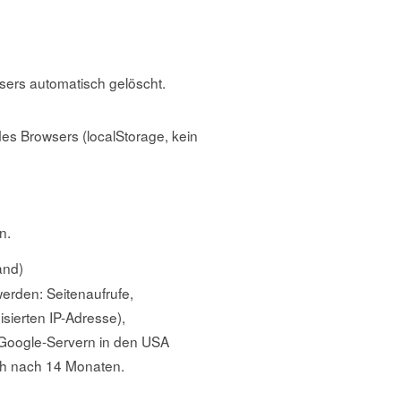
sers automatisch gelöscht.
des Browsers (localStorage, kein
n.
and)
erden: Seitenaufrufe,
sierten IP-Adresse),
 Google-Servern in den USA
sch nach 14 Monaten.