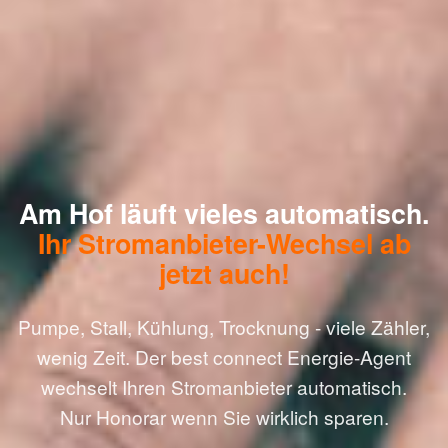
Am Hof läuft vieles automatisch.
Ihr Stromanbieter-Wechsel ab
jetzt auch!
Pumpe, Stall, Kühlung, Trocknung - viele Zähler,
wenig Zeit. Der best connect Energie-Agent
wechselt Ihren Stromanbieter automatisch.
Nur Honorar wenn Sie wirklich sparen.